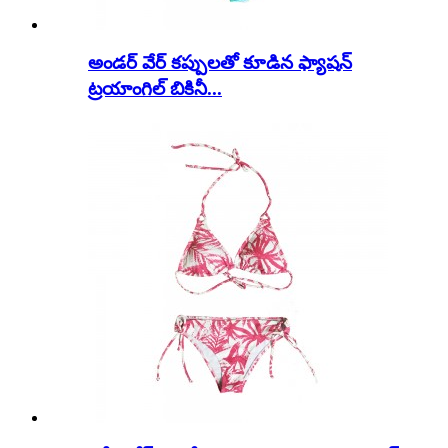
అండర్ వేర్ కప్పులతో కూడిన ఫ్యాషన్
ట్రయాంగిల్ బికినీ...