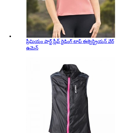
ప్రీమియం షార్ట్ స్లీవ్ రైడింగ్ టాప్ ఈక్వెస్ట్రియన్ వేర్
ఉమెన్