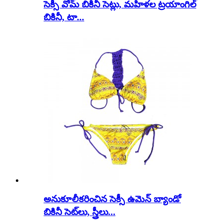
సెక్సీ వోమ్ బికినీ సెట్లు, మహిళల ట్రయాంగిల్
బికినీ, టా...
అనుకూలీకరించిన సెక్సీ ఉమెన్ బ్యాండో
బికినీ సెట్‌లు, స్త్రీలు...