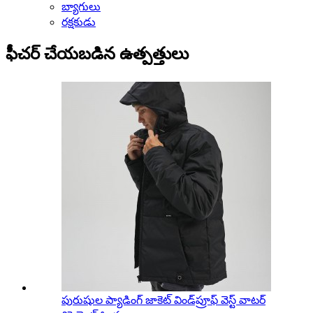
బ్యాగులు
రక్షకుడు
ఫీచర్ చేయబడిన ఉత్పత్తులు
పురుషుల ప్యాడింగ్ జాకెట్ విండ్‌ప్రూఫ్ వెస్ట్ వాటర్