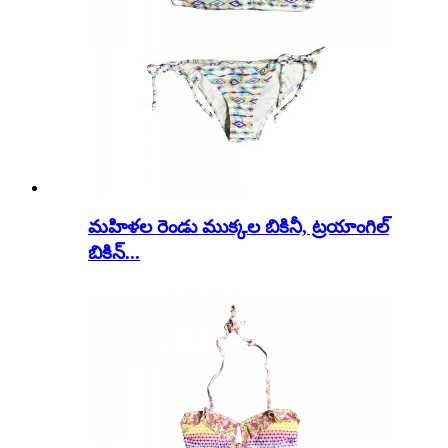
మహిళల రెండు ముక్కల బికినీ, ట్రయాంగిల్
బికిన్...