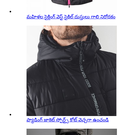
మహిళల సైక్లింగ్ వెస్ట్ సైకిల్ దుస్తులు గాలి నిరోధకం
ప్యాడింగ్ జాకెట్ స్పోర్ట్స్ కోట్ వెచ్చగా ఉంచండి