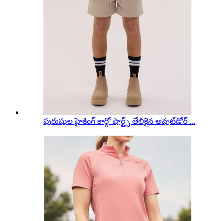
పురుషుల హైకింగ్ కార్గో షార్ట్స్ తేలికైన అవుట్‌డోర్ ...