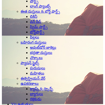
షార్ట్స్
లాంగ్ ప్యాంట్స్
ఈత దుస్తులు & బోర్డ్ షార్ట్స్
బికినీ
వన్ పీస్
స్విమ్ షార్ట్స్
బోర్డ్‌షార్ట్స్
పిల్లలు
బహిరంగ దుస్తులు
అవుట్‌డోర్ జాకెట్లు
భద్రతా దుస్తులు
చొక్కాలు
ఫ్యాషన్ స్టైల్స్
పురుషులు
మహిళలు
ఈక్వెస్ట్రియన్ వేర్
ఉపకరణాలు
క్యాప్స్ & స్కార్ఫ్
బ్యాగులు
రక్షకుడు
Vip ఉత్పత్తులు