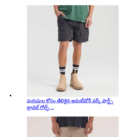
పురుషుల కోసం తేలికైన అవుట్‌డోర్ వర్క్ షార్ట్స్
ట్రావెల్ గోల్ఫ్ ...