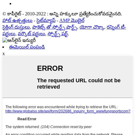
© కాపీరైట్ - 2010-2022 : అన్ని హక్కులూ ప్రత్యేకించుకోవడమైనది.
హాట్ ఉత్పత్తులు
-
సైట్‌మ్యాప్
-
AMP మొబైల్
సైక్లింగ్ దుస్తులు
,
పాకెట్స్ తో స్పోర్ట్స్ షార్ట్స్
,
యోగా చొక్కా
,
రన్నింగ్ టీ-
షర్టులు
,
వర్కౌట్ షర్టులు
,
స్పోర్ట్స్ షర్ట్
,
ఈమెయిల్ పంపండి
x