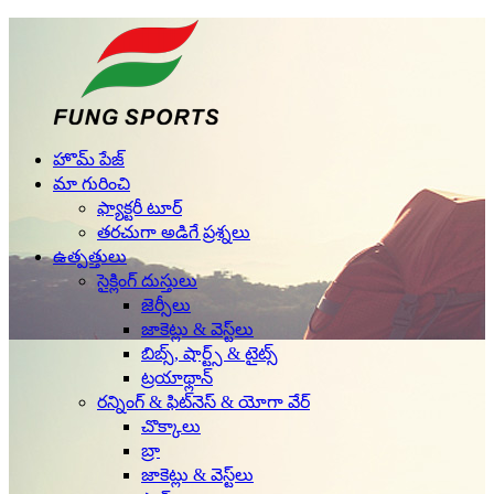
హొమ్ పేజ్
మా గురించి
ఫ్యాక్టరీ టూర్
తరచుగా అడిగే ప్రశ్నలు
ఉత్పత్తులు
సైక్లింగ్ దుస్తులు
జెర్సీలు
జాకెట్లు & వెస్ట్‌లు
బిబ్స్, షార్ట్స్ & టైట్స్
ట్రయాథ్లాన్
రన్నింగ్ & ఫిట్‌నెస్ & యోగా వేర్
చొక్కాలు
బ్రా
జాకెట్లు & వెస్ట్‌లు