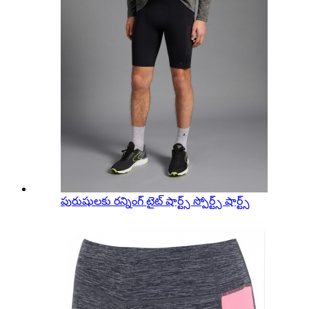
పురుషులకు రన్నింగ్ టైట్ షార్ట్స్ స్పోర్ట్స్ షార్ట్స్