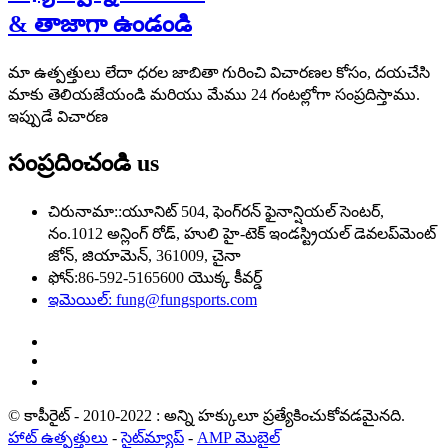
& తాజాగా ఉండండి
మా ఉత్పత్తులు లేదా ధరల జాబితా గురించి విచారణల కోసం, దయచేసి
మాకు తెలియజేయండి మరియు మేము 24 గంటల్లోగా సంప్రదిస్తాము.
ఇప్పుడే విచారణ
సంప్రదించండి
us
చిరునామా::
యూనిట్ 504, ఫెంగ్‌రన్ ఫైనాన్షియల్ సెంటర్,
నం.1012 అన్లింగ్ రోడ్, హులి హై-టెక్ ఇండస్ట్రియల్ డెవలప్‌మెంట్
జోన్, జియామెన్, 361009, చైనా
ఫోన్:
86-592-5165600 యొక్క కీవర్డ్
ఇమెయిల్:
fung@fungsports.com
© కాపీరైట్ - 2010-2022 : అన్ని హక్కులూ ప్రత్యేకించుకోవడమైనది.
హాట్ ఉత్పత్తులు
-
సైట్‌మ్యాప్
-
AMP మొబైల్