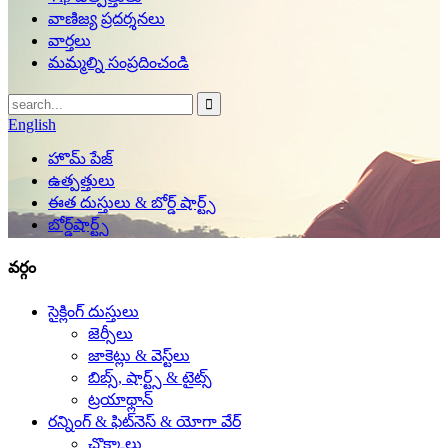
వాణిజ్య ప్రదర్శనలు
వార్తలు
మమ్మల్ని సంప్రదించండి
English
హొమ్ పేజ్
ఉత్పత్తులు
ఈత దుస్తులు & బోర్డ్ షార్ట్స్
బోర్డ్‌షార్ట్స్
వర్గం
సైక్లింగ్ దుస్తులు
జెర్సీలు
జాకెట్లు & వెస్ట్‌లు
బిబ్స్, షార్ట్స్ & టైట్స్
ట్రయాథ్లాన్
రన్నింగ్ & ఫిట్‌నెస్ & యోగా వేర్
చొక్కాలు