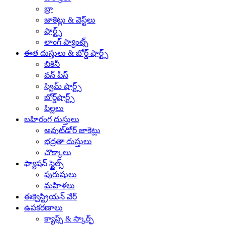
బ్రా
జాకెట్లు & వెస్ట్‌లు
షార్ట్స్
లాంగ్ ప్యాంట్స్
ఈత దుస్తులు & బోర్డ్ షార్ట్స్
బికినీ
వన్ పీస్
స్విమ్ షార్ట్స్
బోర్డ్‌షార్ట్స్
పిల్లలు
బహిరంగ దుస్తులు
అవుట్‌డోర్ జాకెట్లు
భద్రతా దుస్తులు
చొక్కాలు
ఫ్యాషన్ స్టైల్స్
పురుషులు
మహిళలు
ఈక్వెస్ట్రియన్ వేర్
ఉపకరణాలు
క్యాప్స్ & స్కార్ఫ్