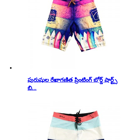
పురుషుల రేఖాగణిత ప్రింటింగ్ బోర్డ్ షార్ట్స్
బి...