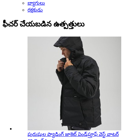
బ్యాగులు
రక్షకుడు
ఫీచర్ చేయబడిన ఉత్పత్తులు
పురుషుల ప్యాడింగ్ జాకెట్ విండ్‌ప్రూఫ్ వెస్ట్ వాటర్