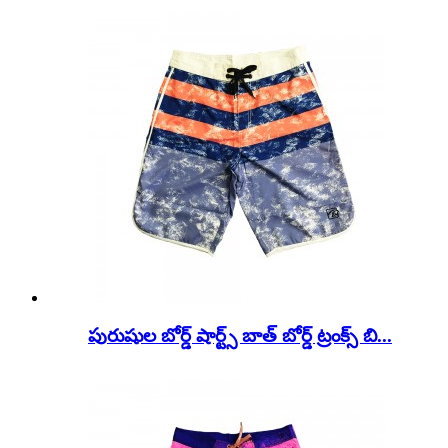
పురుషుల బోర్డ్ షార్ట్స్ బాత్ బోర్డ్ ట్రంక్స్ బి...