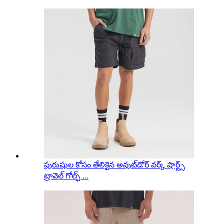
పురుషుల కోసం తేలికైన అవుట్‌డోర్ వర్క్ షార్ట్స్
ట్రావెల్ గోల్ఫ్ ...