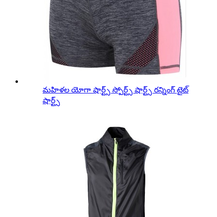
మహిళల యోగా షార్ట్స్ స్పోర్ట్స్ షార్ట్స్ రన్నింగ్ టైట్
షార్ట్స్