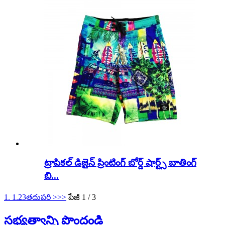
ట్రాపికల్ డిజైన్ ప్రింటింగ్ బోర్డ్ షార్ట్స్ బాతింగ్
బి...
1. 1.
2
3
తదుపరి >
>>
పేజీ 1 / 3
సభ్యత్వాన్ని పొందండి