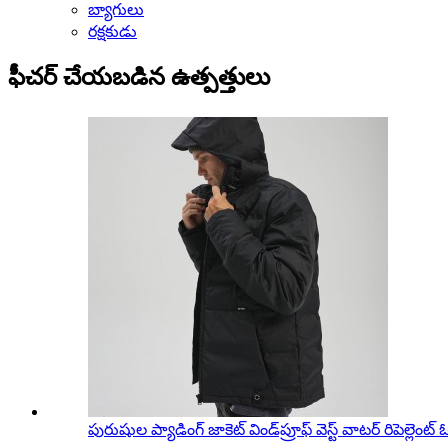
బ్యాగులు
రక్షకుడు
ఫీచర్ చేయబడిన ఉత్పత్తులు
పురుషుల ప్యాడింగ్ జాకెట్ విండ్‌ప్రూఫ్ వెస్ట్ వాటర్ రిపెల్లెంట