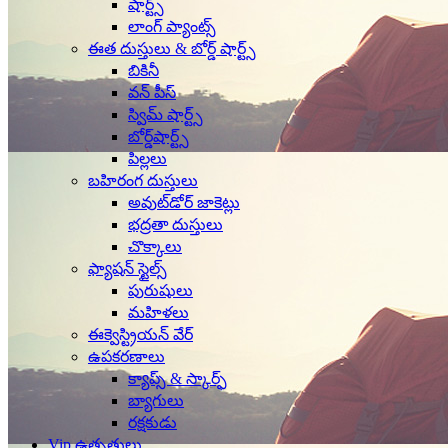
షార్ట్స్
లాంగ్ ప్యాంట్స్
ఈత దుస్తులు & బోర్డ్ షార్ట్స్
బికినీ
వన్ పీస్
స్విమ్ షార్ట్స్
బోర్డ్‌షార్ట్స్
పిల్లలు
బహిరంగ దుస్తులు
అవుట్‌డోర్ జాకెట్లు
భద్రతా దుస్తులు
చొక్కాలు
ఫ్యాషన్ స్టైల్స్
పురుషులు
మహిళలు
ఈక్వెస్ట్రియన్ వేర్
ఉపకరణాలు
క్యాప్స్ & స్కార్ఫ్
బ్యాగులు
రక్షకుడు
Vip ఉత్పత్తులు