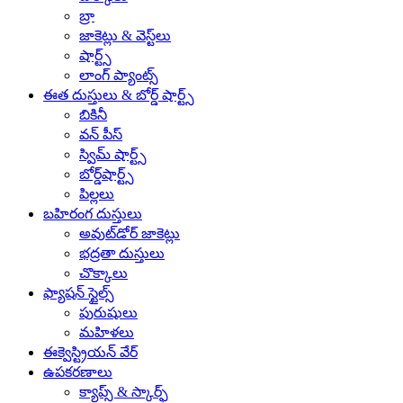
బ్రా
జాకెట్లు & వెస్ట్‌లు
షార్ట్స్
లాంగ్ ప్యాంట్స్
ఈత దుస్తులు & బోర్డ్ షార్ట్స్
బికినీ
వన్ పీస్
స్విమ్ షార్ట్స్
బోర్డ్‌షార్ట్స్
పిల్లలు
బహిరంగ దుస్తులు
అవుట్‌డోర్ జాకెట్లు
భద్రతా దుస్తులు
చొక్కాలు
ఫ్యాషన్ స్టైల్స్
పురుషులు
మహిళలు
ఈక్వెస్ట్రియన్ వేర్
ఉపకరణాలు
క్యాప్స్ & స్కార్ఫ్