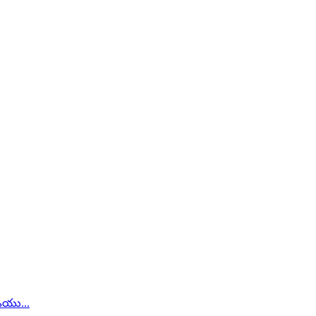
్ ఓయు...