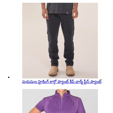
పురుషుల హైకింగ్ కార్గో ప్యాంట్ కీప్ వార్మ్ ఫ్లీస్ ప్యాంట్