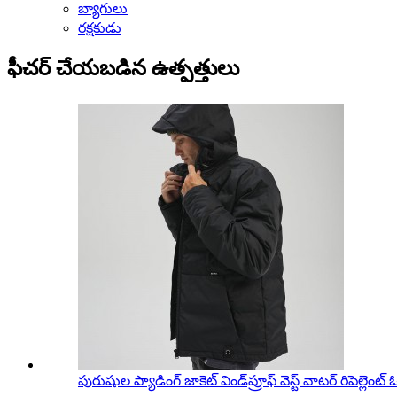
బ్యాగులు
రక్షకుడు
ఫీచర్ చేయబడిన ఉత్పత్తులు
పురుషుల ప్యాడింగ్ జాకెట్ విండ్‌ప్రూఫ్ వెస్ట్ వాటర్ రిపెల్లెంట