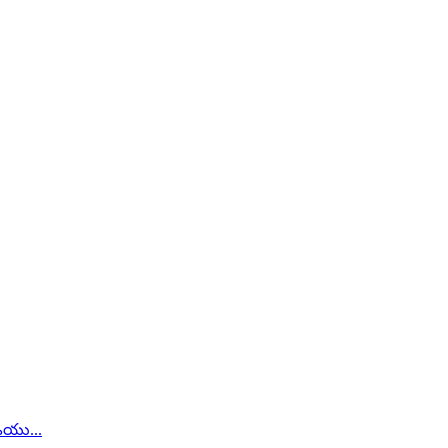
్ ఓయు...