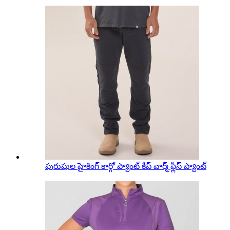
పురుషుల హైకింగ్ కార్గో ప్యాంట్ కీప్ వార్మ్ ఫ్లీస్ ప్యాంట్