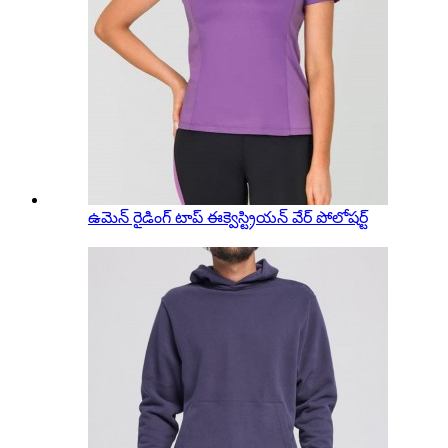
ఉమెన్ రైడింగ్ టాప్ ఈక్వెస్ట్రియన్ వేర్ పోలోషర్ట్