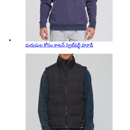
పురుషుల కోసం కాటన్ స్వెట్‌షర్ట్ హూడీ