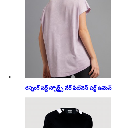
రన్నింగ్ షర్ట్ స్పోర్ట్స్ వేర్ ఫిట్‌నెస్ షర్ట్ ఉమెన్