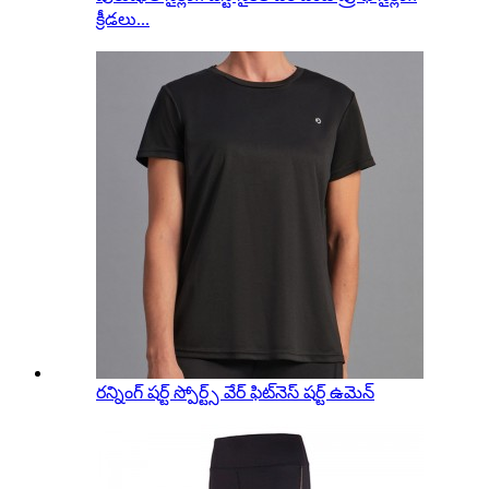
క్రీడలు...
రన్నింగ్ షర్ట్ స్పోర్ట్స్ వేర్ ఫిట్‌నెస్ షర్ట్ ఉమెన్