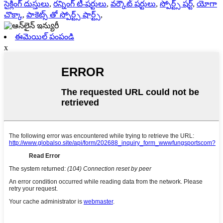
సైక్లింగ్ దుస్తులు
,
రన్నింగ్ టీ-షర్టులు
,
వర్కౌట్ షర్టులు
,
స్పోర్ట్స్ షర్ట్
,
యోగా
చొక్కా
,
పాకెట్స్ తో స్పోర్ట్స్ షార్ట్స్
,
ఈమెయిల్ పంపండి
x