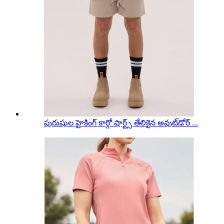
పురుషుల హైకింగ్ కార్గో షార్ట్స్ తేలికైన అవుట్‌డోర్ ...