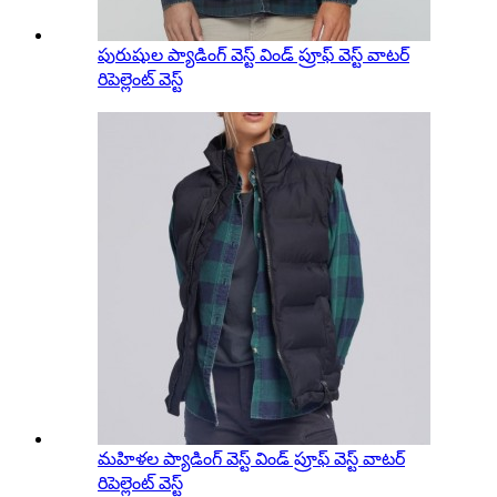
పురుషుల ప్యాడింగ్ వెస్ట్ విండ్ ప్రూఫ్ వెస్ట్ వాటర్
రిపెల్లెంట్ వెస్ట్
మహిళల ప్యాడింగ్ వెస్ట్ విండ్ ప్రూఫ్ వెస్ట్ వాటర్
రిపెల్లెంట్ వెస్ట్