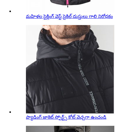
మహిళల సైక్లింగ్ వెస్ట్ సైకిల్ దుస్తులు గాలి నిరోధకం
ప్యాడింగ్ జాకెట్ స్పోర్ట్స్ కోట్ వెచ్చగా ఉంచండి