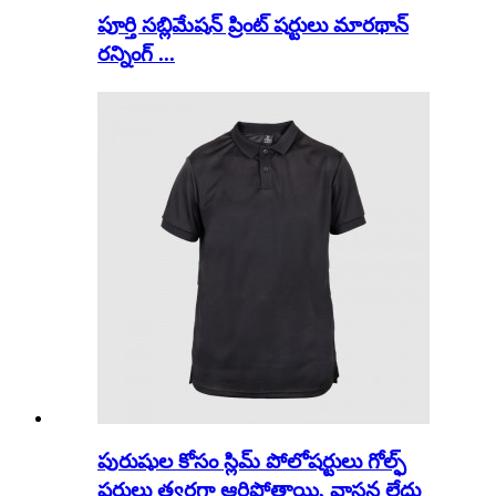
పూర్తి సబ్లిమేషన్ ప్రింట్ షర్టులు మారథాన్
రన్నింగ్ ...
పురుషుల కోసం స్లిమ్ పోలోషర్టులు గోల్ఫ్
షర్టులు త్వరగా ఆరిపోతాయి, వాసన లేదు