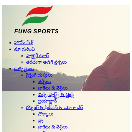
హొమ్ పేజ్
మా గురించి
ఫ్యాక్టరీ టూర్
తరచుగా అడిగే ప్రశ్నలు
ఉత్పత్తులు
సైక్లింగ్ దుస్తులు
జెర్సీలు
జాకెట్లు & వెస్ట్‌లు
బిబ్స్, షార్ట్స్ & టైట్స్
ట్రయాథ్లాన్
రన్నింగ్ & ఫిట్‌నెస్ & యోగా వేర్
చొక్కాలు
బ్రా
జాకెట్లు & వెస్ట్‌లు