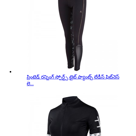
ప్రింటెడ్ రన్నింగ్ స్పోర్ట్స్ టైట్ ప్యాంట్స్ లేడీస్ ఫిట్‌నెస్
లె...