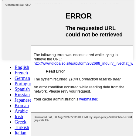
English
French
German
Portuguese
Spanish
Russian
Japanese
Korean
Arabic
Irish
Greek
Turkish
Italian