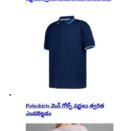
Poloshirts మెన్ గోల్ఫ్ షర్టులు త్వరిత
ఎండబెట్టడం