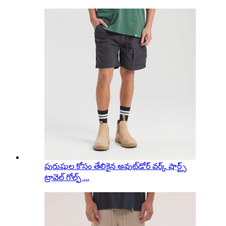
పురుషుల కోసం తేలికైన అవుట్‌డోర్ వర్క్ షార్ట్స్
ట్రావెల్ గోల్ఫ్ ...