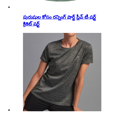
పురుషుల కోసం రన్నింగ్ షార్ట్ స్లీవ్ టీ-షర్ట్
క్రికెట్ షర్ట్