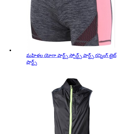
మహిళల యోగా షార్ట్స్ స్పోర్ట్స్ షార్ట్స్ రన్నింగ్ టైట్
షార్ట్స్