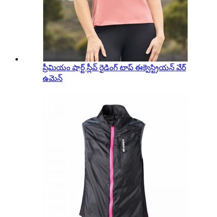
ప్రీమియం షార్ట్ స్లీవ్ రైడింగ్ టాప్ ఈక్వెస్ట్రియన్ వేర్
ఉమెన్