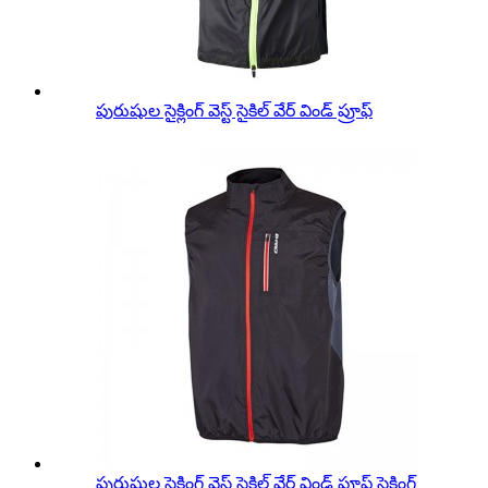
పురుషుల సైక్లింగ్ వెస్ట్ సైకిల్ వేర్ విండ్ ప్రూఫ్
పురుషుల సైక్లింగ్ వెస్ట్ సైకిల్ వేర్ విండ్ ప్రూఫ్ సైక్లింగ్