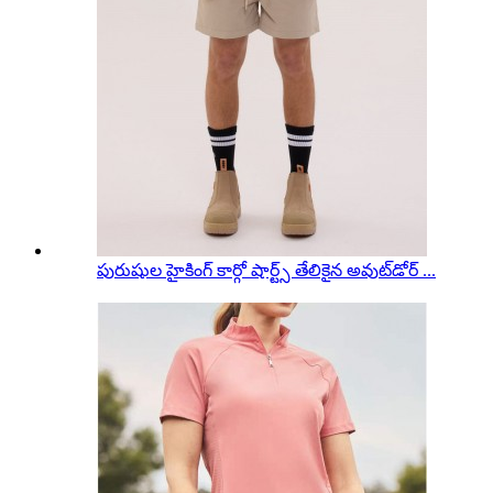
పురుషుల హైకింగ్ కార్గో షార్ట్స్ తేలికైన అవుట్‌డోర్ ...