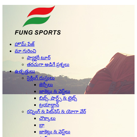
హొమ్ పేజ్
మా గురించి
ఫ్యాక్టరీ టూర్
తరచుగా అడిగే ప్రశ్నలు
ఉత్పత్తులు
సైక్లింగ్ దుస్తులు
జెర్సీలు
జాకెట్లు & వెస్ట్‌లు
బిబ్స్, షార్ట్స్ & టైట్స్
ట్రయాథ్లాన్
రన్నింగ్ & ఫిట్‌నెస్ & యోగా వేర్
చొక్కాలు
బ్రా
జాకెట్లు & వెస్ట్‌లు